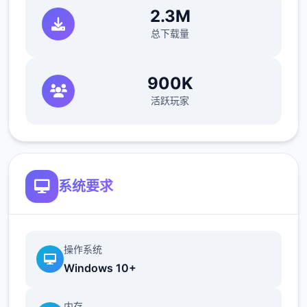
2.3M
不会打斗只好帮忙坦怪？
总下载量
900K
活跃玩家
系统要求
竞技中与各个女主角都有不同且独立的剧情、
操作系统
工作小竞技（骚扰）、H场景、以及大张CG
Windows 10+
图。好感度达到拾定程度后，还会开启特殊的
堕落模式
内存