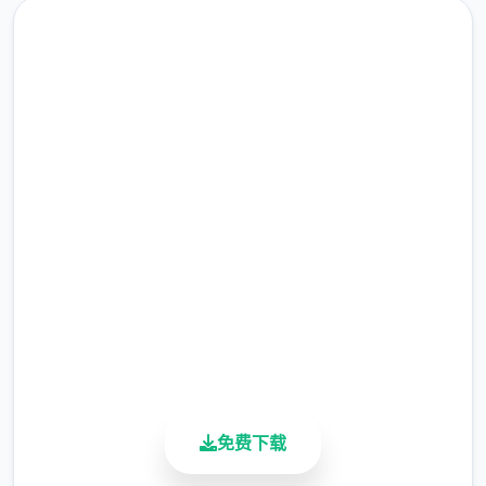
润色版下载 水电工幻想
“终于来了啊……”拾旁的女子迎面走来，并对他
完整版游戏，免费体验
说：“传说中的工具人……就是你吗？”
2.3M+
总下载量
4.9/5
主人公在异场所中也必须打着各种零工来维持
用户评分
生计，在铁匠铺帮忙打铁、酒馆中当店小二、
900K+
活跃用户
教会里帮修女们整理书架……等等。甚至还必
须陪伴经历者外出打怪？
免费下载