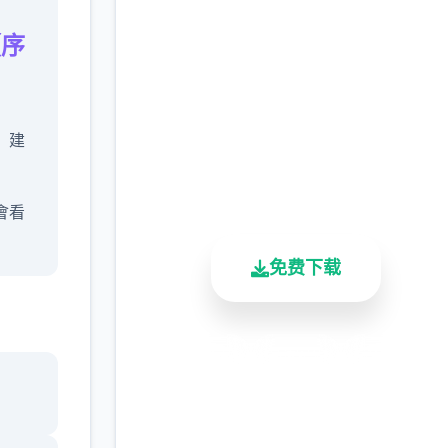
篮|Alice in Cradle官网
【序
下载
完整版游戏，免费体验
，建
2.3M+
4.9/5
900K+
总下载量
用户评分
活跃用户
會看
免费下载
【代
安全下载
高速安装
完全免费
客服支持
議不