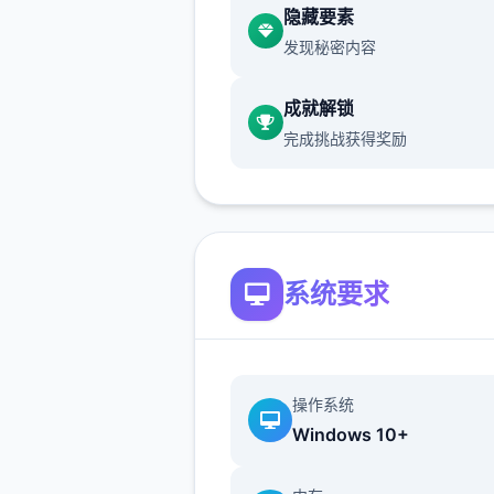
隐藏要素
畢竟沒有迴避跟護盾的本领可
发现秘密内容
所以還是先直接回家跑完劇情
學拿本领
成就解锁
完成挑战获得奖励
跟NPC的對話建議都要看完
沿路上可以閱讀的要素，甚至
品的說明
甚至是想到處亂跑地圖探索，
系统要求
有RPG遊戲的樂趣在
爱丽丝的摇篮授权
操作系统
Windows 10+
回到家可以開背包整理物品