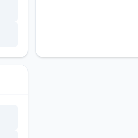
以用
的教
是物
也都