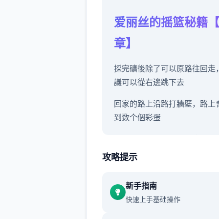
爱丽丝的摇篮秘籍
章】
採完礦後除了可以原路往回走
議可以從右邊跳下去
回家的路上沿路打牆壁，路上
到数个個彩蛋
其中有数个個房間可以拿道具
罪貓咪】
攻略提示
新手指南
沿路除了教學關打史萊姆外建
快速上手基础操作
要再做其他戰鬥