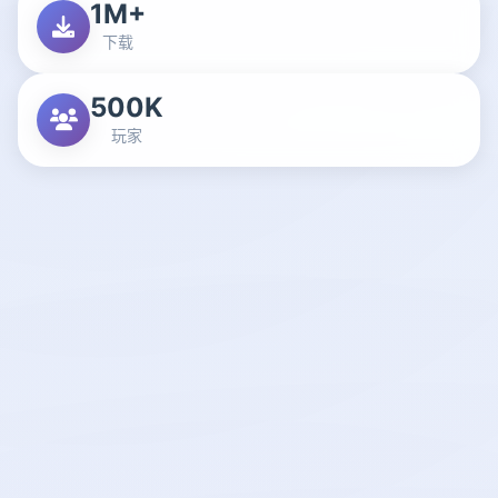
1M+
下载
500K
玩家