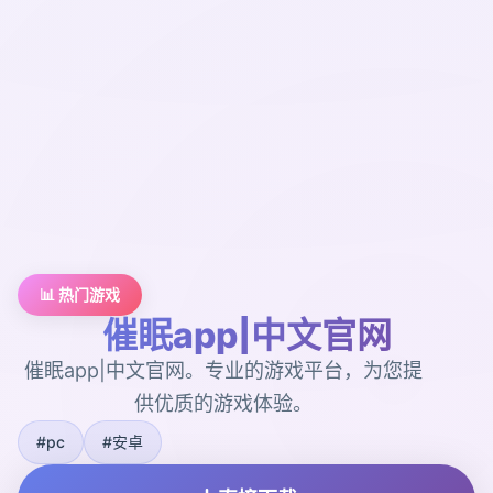
📊 热门游戏
催眠app|中文官网
催眠app|中文官网。专业的游戏平台，为您提
供优质的游戏体验。
#pc
#安卓