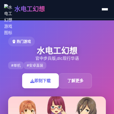
水电工幻想
🔏 热门游戏
水电工幻想
官中步兵版,dlc现行华语
#单机
#安卓直装
即刻下载
了解更多