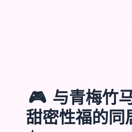
🎮
与青梅竹
甜密性福的同