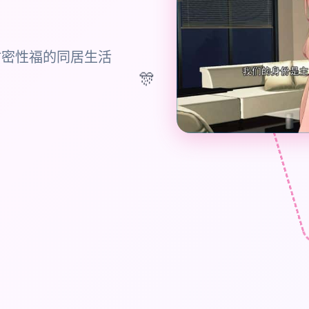
甜密性福的同居生活
🎊