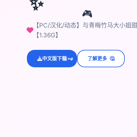
✨
🎮
【PC/汉化/动态】与青梅竹马大小姐
【1.36G】
🤔
中文版下载
了解更多
💫
✨
⭐