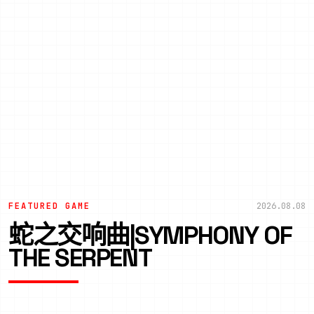
FEATURED GAME
2026.08.08
蛇之交响曲|SYMPHONY OF
THE SERPENT